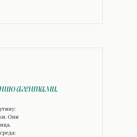
ению агентами.
утину:
ки. Они
нца.
среда: