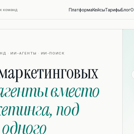
х команд
Платформа
Кейсы
Тарифы
Блог
О
Д · ИИ-АГЕНТЫ · ИИ-ПОИСК
 маркетинговых
агенты вместо
етинга, под
 одного