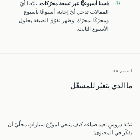
قِسنا أسبوعيًّا عبر تسعة محرّكات.
تتبّعنا أيّ
المقالات تدخل أيّ إجابة، أسبوعًا بأسبوع
ومحرّكًا بمحرّك. وظهر تفوّق الصيغة بحلول
الأسبوع الثالث.
القسم 04
ما الذي يتغيّر للمشغّل
ثلاثة دروسٍ تعيد صياغة كيف ينبغي لموزّع سياراتٍ محلّيّ أن
يفكّر في المحتوى: