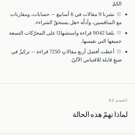
الكمّ.
نشرنا 9 مقالات في 6 أسابيع — حسابات، ومقارنات
مع المنافسين، وأدلّة «هل يستحقّ الشراء».
بلغنا 9042 قراءة واستشهادًا على المحرّكات التسعة
جميعها التي نقيسها.
أعطت أفضل أربع مقالاتٍ 7250 قراءة — تركيزٌ في
صيغٍ قابلة للاقتباس الآليّ.
القسم 02
لماذا تهمّ هذه الحالة