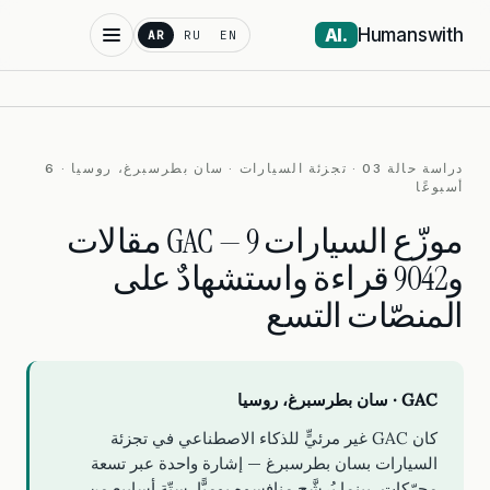
Humanswith
.AI
AR
RU
EN
دراسة حالة 03 · تجزئة السيارات · سان بطرسبرغ، روسيا · 6
أسبوعًا
موزّع السيارات GAC — 9 مقالات
و9042 قراءة واستشهادٌ على
المنصّات التسع
GAC · سان بطرسبرغ، روسيا
كان GAC غير مرئيٍّ للذكاء الاصطناعي في تجزئة
السيارات بسان بطرسبرغ — إشارة واحدة عبر تسعة
محرّكات، بينما يُرشَّح منافسوه يوميًّا. ستّة أسابيع من