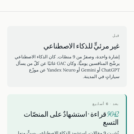
قبل
غير مرئيٍّ للذكاء الاصطناعي
إشارة واحدة، وصفرٌ من 9 منصّات. كان الذكاء الاصطناعي
يرشّح المنافسين يوميًّا، وكان GAC غائبًا عن كلّ من يسأل
ChatGPT أو Gemini أو Yandex Neuro عن موزّع
سياراتٍ في المدينة.
بعد · 6 أسابيع
9042
قراءة · استشهادٌ على المنصّات
التسع
نُشرت 9 مقالات، استشهد الذكاء الاصطناعي بستٍّ منها.