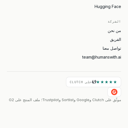
Hugging Face
الشركة
من نحن
الفريق
تواصل معنا
team@humanswith.ai
4.9
★★★★★
على CLUTCH
موثّق على Clutch وGoogle وSortlist وTrustpilot؛ ملف المنتج على G2