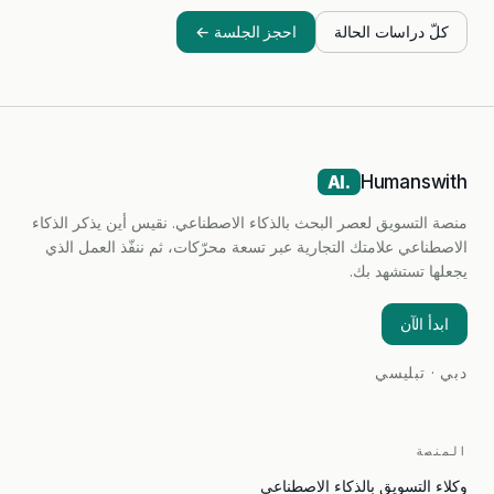
كلّ دراسات الحالة
احجز الجلسة ←
Humanswith
.AI
منصة التسويق لعصر البحث بالذكاء الاصطناعي. نقيس أين يذكر الذكاء
الاصطناعي علامتك التجارية عبر تسعة محرّكات، ثم ننفّذ العمل الذي
يجعلها تستشهد بك.
ابدأ الآن
دبي · تبليسي
المنصة
وكلاء التسويق بالذكاء الاصطناعي