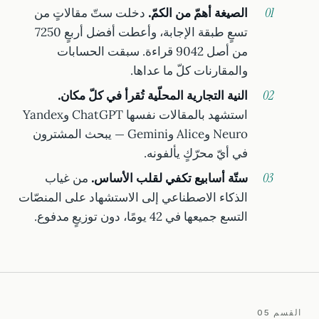
الصيغة أهمّ من الكمّ.
دخلت ستّ مقالاتٍ من
تسعٍ طبقة الإجابة، وأعطت أفضل أربعٍ 7250
من أصل 9042 قراءة. سبقت الحسابات
والمقارنات كلّ ما عداها.
النية التجارية المحلّية تُقرأ في كلّ مكان.
استشهد بالمقالات نفسها ChatGPT وYandex
Neuro وAlice وGemini — يبحث المشترون
في أيّ محرّكٍ يألفونه.
ستّة أسابيع تكفي لقلب الأساس.
من غياب
الذكاء الاصطناعي إلى الاستشهاد على المنصّات
التسع جميعها في 42 يومًا، دون توزيعٍ مدفوع.
القسم 05