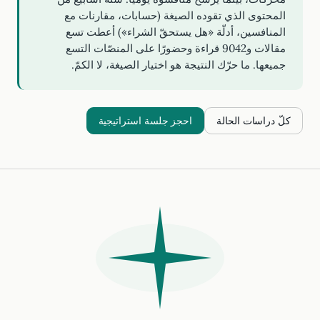
المحتوى الذي تقوده الصيغة (حسابات، مقارنات مع
المنافسين، أدلّة «هل يستحقّ الشراء») أعطت تسع
مقالات و9042 قراءة وحضورًا على المنصّات التسع
جميعها. ما حرّك النتيجة هو اختيار الصيغة، لا الكمّ.
كلّ دراسات الحالة
احجز جلسة استراتيجية