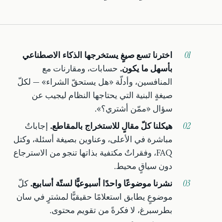
اخترنا تسع صيغٍ يستخرجها الذكاء الاصطناعي
بأسهل ما يكون.
حسابات، ومقارنات مع
المنافسين، وأدلّة «هل يستحقّ الشراء» — لكلّ
صيغةٍ البنية التي يحتاجها النظام ليجيب عن
سؤال «ممّن أشتري؟».
هيكلنا كلّ مقالٍ للاستخراج بالمقاطع.
إجاباتٌ
مباشرة في الأعلى، وعناوين بصيغة أسئلة، وكتل
FAQ، وفقراتٌ مكتفية بذاتها تنجو من الاسترجاع
دون سياقٍ محيط.
نشرنا موضوعًا واحدًا أسبوعيًّا لستّة أسابيع.
كلّ
موضوعٍ يطابق استعلامًا حقيقيًّا لمشترٍ في سان
بطرسبرغ، لا فكرةً من تقويم محتوى.