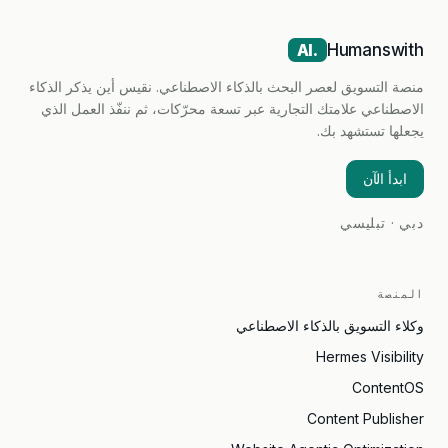
Humanswith
.AI
منصة التسويق لعصر البحث بالذكاء الاصطناعي. نقيس أين يذكر الذكاء
الاصطناعي علامتك التجارية عبر تسعة محرّكات، ثم ننفّذ العمل الذي
يجعلها تستشهد بك.
ابدأ الآن
دبي · تبليسي
المنصة
وكلاء التسويق بالذكاء الاصطناعي
Hermes Visibility
ContentOS
Content Publisher