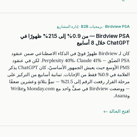
Birdview PSA · برمجيات B2B · إدارة المشاريع
Birdview PSA — من 0.9% إلى 21.5% ظهورًا في
ChatGPT خلال 8 أسابيع
كان لـ Birdview ظهورٌ قويّ في الذكاء الاصطناعي ضمن عنقود
PSA الضيّق — Perplexity 40%، Claude 41%. لكن في عنقود
PMS الأوسع حيث يعيش الجمهور الأساسيّ، كان ChatGPT يذكر
العلامة في 0.9% فقط من الإجابات. ثمانية أسابيع من التركيز على
مرحلة القرار رفعت الرقم إلى 21.5% — نموٌّ بثلاثةٍ وعشرين ضعفًا
— ووضعت Birdview في صفٍّ واحد مع Monday.com وWrike
وAsana.
افتح الحالة ←