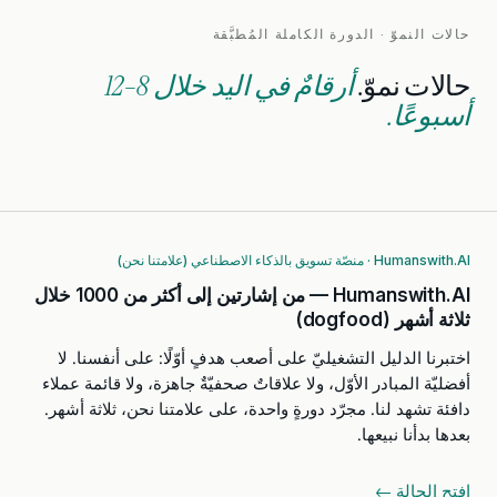
حالات النموّ · الدورة الكاملة المُطبَّقة
حالات نموّ.
أرقامٌ في اليد خلال 8–12
أسبوعًا.
Humanswith.AI · منصّة تسويق بالذكاء الاصطناعي (علامتنا نحن)
Humanswith.AI — من إشارتين إلى أكثر من 1000 خلال
ثلاثة أشهر (dogfood)
اختبرنا الدليل التشغيليّ على أصعب هدفٍ أوّلًا: على أنفسنا. لا
أفضليّة المبادر الأوّل، ولا علاقاتٌ صحفيّةٌ جاهزة، ولا قائمة عملاء
دافئة تشهد لنا. مجرّد دورةٍ واحدة، على علامتنا نحن، ثلاثة أشهر.
بعدها بدأنا نبيعها.
افتح الحالة ←