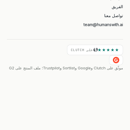
الفريق
تواصل معنا
team@humanswith.ai
4.9
★★★★★
على CLUTCH
موثّق على Clutch وGoogle وSortlist وTrustpilot؛ ملف المنتج على G2