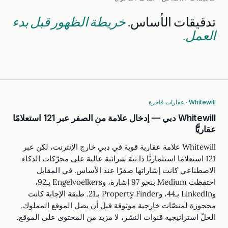
تدقيقات الأساس.
خريطة الظهور قبل بدء
العمل.
Whitewill · عقارات فاخرة
Whitewill دبي — إدخال علامة من الصفر عبر 121 استعلامًا
عقاريًّا
Whitewill علامة عقارية قوية في دبي خارج الإنترنت، لكن عبر
121 استعلامًا استثماريًّا ذا نية شرائية عالية على محرّكات الذكاء
الاصطناعي كانت إشاراتها صفرًا عند الأساس. في المقابل
احتفظت Medium بنحو 97 إشارة، وEngelvoelkers بـ92،
وLinkedIn بـ44، وProperty Finder بـ21. طبقة الإجابة كانت
محجوزة لمنصّات خارجية موثوقة قبل أن يصل الموقع المملوك.
الحلّ استراتيجية قنوات النشر، لا مزيد من المحتوى على الموقع.