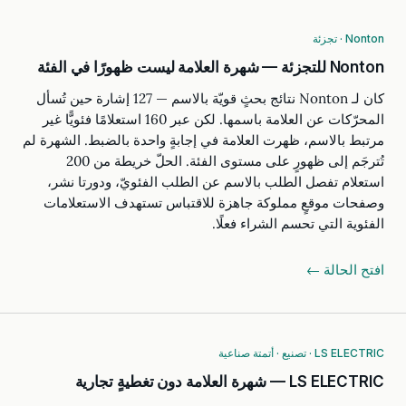
Nonton · تجزئة
Nonton للتجزئة — شهرة العلامة ليست ظهورًا في الفئة
كان لـ Nonton نتائج بحثٍ قويّة بالاسم — 127 إشارة حين تُسأل
المحرّكات عن العلامة باسمها. لكن عبر 160 استعلامًا فئويًّا غير
مرتبط بالاسم، ظهرت العلامة في إجابةٍ واحدة بالضبط. الشهرة لم
تُترجَم إلى ظهورٍ على مستوى الفئة. الحلّ خريطة من 200
استعلام تفصل الطلب بالاسم عن الطلب الفئويّ، ودورتا نشر،
وصفحات موقعٍ مملوكة جاهزة للاقتباس تستهدف الاستعلامات
الفئوية التي تحسم الشراء فعلًا.
افتح الحالة ←
LS ELECTRIC · تصنيع · أتمتة صناعية
LS ELECTRIC — شهرة العلامة دون تغطيةٍ تجارية