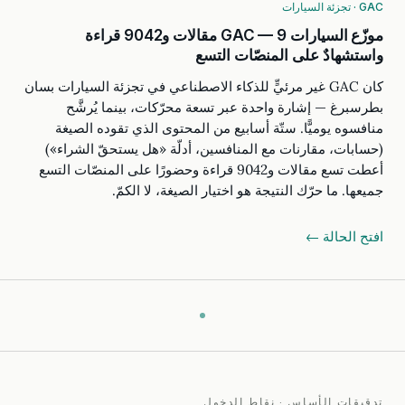
GAC · تجزئة السيارات
موزّع السيارات GAC — 9 مقالات و9042 قراءة
واستشهادٌ على المنصّات التسع
كان GAC غير مرئيٍّ للذكاء الاصطناعي في تجزئة السيارات بسان
بطرسبرغ — إشارة واحدة عبر تسعة محرّكات، بينما يُرشَّح
منافسوه يوميًّا. ستّة أسابيع من المحتوى الذي تقوده الصيغة
(حسابات، مقارنات مع المنافسين، أدلّة «هل يستحقّ الشراء»)
أعطت تسع مقالات و9042 قراءة وحضورًا على المنصّات التسع
جميعها. ما حرّك النتيجة هو اختيار الصيغة، لا الكمّ.
افتح الحالة ←
تدقيقات الأساس · نقاط الدخول