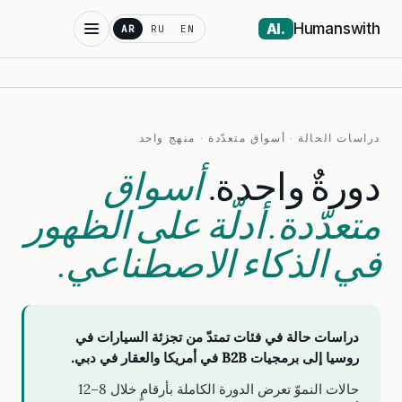
Humanswith
.AI
AR
RU
EN
دراسات الحالة · أسواق متعدّدة · منهج واحد
دورةٌ واحدة.
أسواق
متعدّدة. أدلّة على الظهور
في الذكاء الاصطناعي.
دراسات حالة في فئات تمتدّ من تجزئة السيارات في
روسيا إلى برمجيات B2B في أمريكا والعقار في دبي.
حالات النموّ تعرض الدورة الكاملة بأرقامٍ خلال 8–12