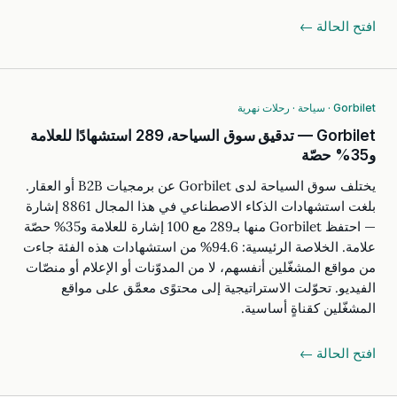
افتح الحالة ←
Gorbilet · سياحة · رحلات نهرية
Gorbilet — تدقيق سوق السياحة، 289 استشهادًا للعلامة
و35% حصّة
يختلف سوق السياحة لدى Gorbilet عن برمجيات B2B أو العقار.
بلغت استشهادات الذكاء الاصطناعي في هذا المجال 8861 إشارة
— احتفظ Gorbilet منها بـ289 مع 100 إشارة للعلامة و35% حصّة
علامة. الخلاصة الرئيسية: 94.6% من استشهادات هذه الفئة جاءت
من مواقع المشغّلين أنفسهم، لا من المدوّنات أو الإعلام أو منصّات
الفيديو. تحوّلت الاستراتيجية إلى محتوًى معمَّق على مواقع
المشغّلين كقناةٍ أساسية.
افتح الحالة ←