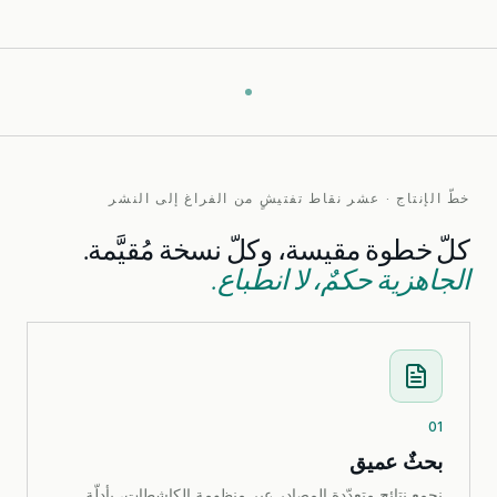
خطّ الإنتاج · عشر نقاط تفتيشٍ من الفراغ إلى النشر
كلّ خطوة مقيسة، وكلّ نسخة مُقيَّمة.
الجاهزية حكمٌ، لا انطباع.
01
بحثٌ عميق
نجمع نتائج متعدّدة المصادر عبر منظومة الكاشطات، بأدلّةٍ