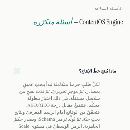
الأسئلة الشائعة
ContentOS Engine —
أسئلة متكرّرة.
ماذا يُنتج خطّ الإنتاج؟
لكلّ طلبٍ حزمةٌ متكاملة تبدأ ببحثٍ عميقٍ
بمصادر، ثمّ موجزٍ تحريريّ، ثمّ ثلاث نسخٍ من
سلاسل مستقلّة. يلي ذلك اختيارٌ ببطولة
محكِّم، فتنقيحٌ مقابل درجة AEO/GEO،
فتحقّقٌ من الوقائع أمام الرسم المعرفيّ ونتائج
بحثٍ حيّة. ثمّ يُولَّد ترميز Schema، ويصدر حكمُ
الجاهزية. الزمن الوسطيّ في مستوى Scale