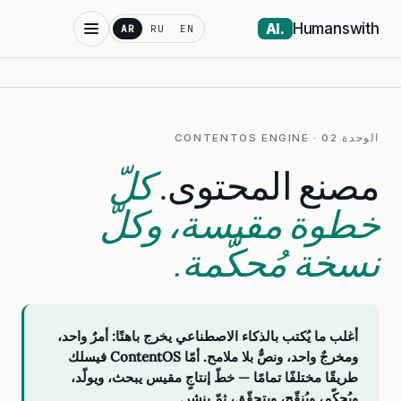
Humanswith
.AI
AR
RU
EN
الوحدة 02 · CONTENTOS ENGINE
مصنع المحتوى.
كلّ
خطوة مقيسة، وكلّ
نسخة مُحكَّمة.
أغلب ما يُكتب بالذكاء الاصطناعي يخرج باهتًا: أمرٌ واحد،
ومخرجٌ واحد، ونصٌّ بلا ملامح. أمّا ContentOS فيسلك
طريقًا مختلفًا تمامًا — خطّ إنتاجٍ مقيس يبحث، ويولّد،
ويُحكّم، ويُنقّح، ويتحقّق، ثمّ ينشر.