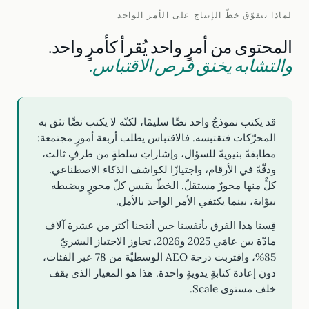
لماذا يتفوّق خطّ الإنتاج على الأمر الواحد
المحتوى من أمرٍ واحد يُقرأ كأمرٍ واحد.
والتشابه يخنق فرص الاقتباس.
قد يكتب نموذجٌ واحد نصًّا سليمًا، لكنّه لا يكتب نصًّا تثق به
المحرّكات فتقتبسه. فالاقتباس يطلب أربعة أمورٍ مجتمعة:
مطابقةً بنيويةً للسؤال، وإشاراتِ سلطةٍ من طرفٍ ثالث،
ودقّةً في الأرقام، واجتيازًا لكواشف الذكاء الاصطناعي.
كلٌّ منها محورٌ مستقلّ. الخطّ يقيس كلّ محورٍ ويضبطه
ببوّابة، بينما يكتفي الأمر الواحد بالأمل.
قِسنا هذا الفرق بأنفسنا حين أنتجنا أكثر من عشرة آلاف
مادّة بين عامَي 2025 و2026. تجاوز الاجتياز البشريّ
85%، واقتربت درجة AEO الوسطيّة من 78 عبر الفئات،
دون إعادة كتابةٍ يدويةٍ واحدة. هذا هو المعيار الذي يقف
خلف مستوى Scale.