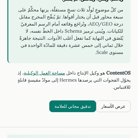
من كلّ موضوعٍ تُولَّد ثلاث نسخٍ مستقلّة، يزنها محكِّمٌ على
سبعة محاور قبل أن يختار أقواها. ثمّ يُنقَّح المخرج مقابل
درجة AEO/GEO، وتُراجَع وقائعه أمام الرسم المعرفيّ
للكيانات. ويُبنى ترميز Schema داخل الخطّ نفسه، لا
يُلصَق في النهاية كما تفعل أغلب الأدوات. النتيجة جاهزةٌ
خلال ثماني إلى خمس عشرة دقيقة للمادّة الواحدة في
مستوى Scale.
ContentOS
هو وكيل الإنتاج داخل
مساحة العمل الوكيلية
، إذ
يحوّل الفجوات التي يرصدها Hermes إلى موادّ مقيسةٍ قابلةٍ
للاقتباس.
عرض الأسعار
تدقيق مجاني للعلامة