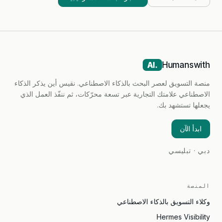
Humanswith
.AI
منصة التسويق لعصر البحث بالذكاء الاصطناعي. نقيس أين يذكر الذكاء
الاصطناعي علامتك التجارية عبر تسعة محرّكات، ثم ننفّذ العمل الذي
يجعلها تستشهد بك.
ابدأ الآن
دبي · تبليسي
المنصة
وكلاء التسويق بالذكاء الاصطناعي
Hermes Visibility