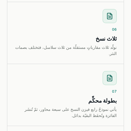
06
ثلاث نسخ
نولّد ثلاث مقارباتٍ مستقلّة من ثلاث سلاسل، فتختلف بصمات
النثر.
07
بطولة محكِّم
يأتي نموذجٌ رابع فيزن النسخ على سبعة محاور، ثمّ تُنشَر
الفائزة وتُحفَظ البقيّة بدائل.