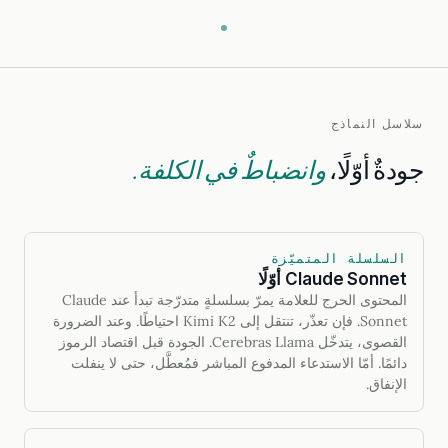
سلاسل النماذج
جودةٌ أوّلًا،
وانضباطٌ في الكلفة.
السلسلة المتميّزة
Claude Sonnet أوّلًا
المحتوى الحرج للعلامة يمرّ بسلسلةٍ متدرّجة تبدأ عند Claude
Sonnet. فإن تعذّر، تنتقل إلى Kimi K2 احتياطًا. وعند الضرورة
القصوى، يتدخّل Cerebras Llama. الجودة قبل اقتصاد الرموز
دائمًا. أمّا الاستدعاء المدفوع المباشر فمُعطَّل، حتى لا ينفلت
الإنفاق.