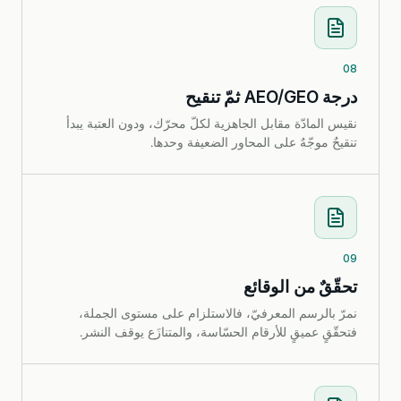
08
درجة AEO/GEO ثمّ تنقيح
نقيس المادّة مقابل الجاهزية لكلّ محرّك، ودون العتبة يبدأ
تنقيحٌ موجّهٌ على المحاور الضعيفة وحدها.
09
تحقّقٌ من الوقائع
نمرّ بالرسم المعرفيّ، فالاستلزام على مستوى الجملة،
فتحقّقٍ عميقٍ للأرقام الحسّاسة، والمتنازَع يوقف النشر.