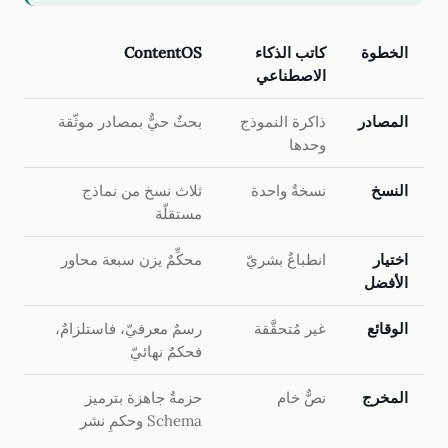
الخطوة
كاتب الذكاء
ContentOS
الاصطناعي
المصادر
ذاكرة النموذج
بحثٌ حيٌّ بمصادر موثّقة
وحدها
النسخ
نسخةٌ واحدة
ثلاث نسخ من نماذج
مستقلّة
اختيار
انطباعٌ بشريّ
محكِّمٌ يزن سبعة محاور
الأفضل
الوقائع
غير مُتحقَّقة
رسمٌ معرفيّ، فاستلزامٌ،
فحكمٌ نهائيّ
المخرج
نصٌّ خام
حزمةٌ جاهزة بترميز
Schema وحكمِ نشر