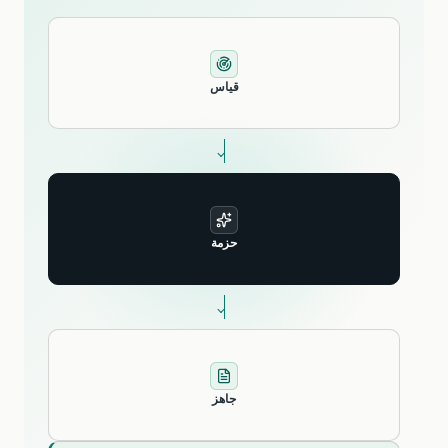
قياس
حزمة
جاهز