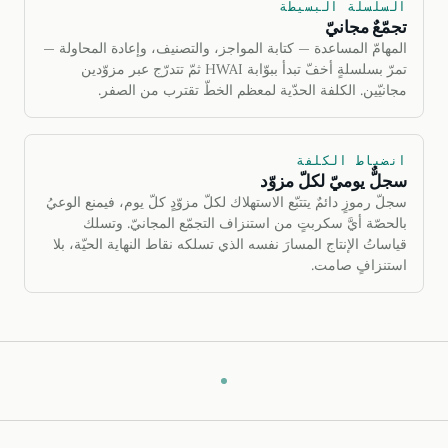
السلسلة البسيطة
تجمّعٌ مجانيّ
المهامّ المساعدة — كتابة المواجز، والتصنيف، وإعادة المحاولة —
تمرّ بسلسلةٍ أخفّ تبدأ ببوّابة HWAI ثمّ تتدرّج عبر مزوّدين
مجانيّين. الكلفة الحدّية لمعظم الخطّ تقترب من الصفر.
انضباط الكلفة
سجلٌّ يوميّ لكلّ مزوّد
سجلّ رموزٍ دائمٌ يتتبّع الاستهلاك لكلّ مزوّدٍ كلّ يوم، فيمنع الوعيُ
بالحصّة أيَّ سكربتٍ من استنزاف التجمّع المجانيّ. وتسلك
قياساتُ الإنتاج المسارَ نفسه الذي تسلكه نقاط النهاية الحيّة، بلا
استنزافٍ صامت.