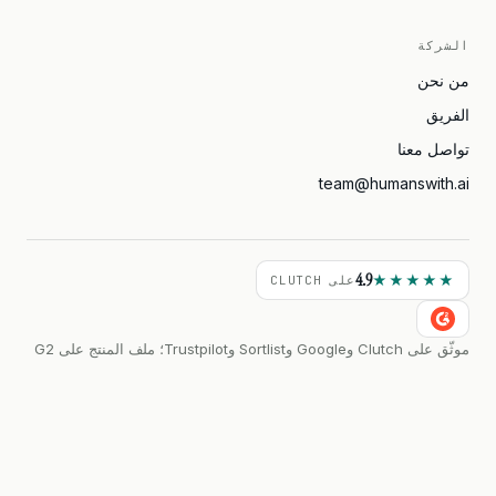
الشركة
من نحن
الفريق
تواصل معنا
team@humanswith.ai
4.9
★★★★★
على CLUTCH
موثّق على Clutch وGoogle وSortlist وTrustpilot؛ ملف المنتج على G2