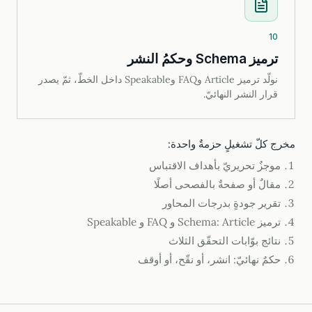
10
ترميز Schema وحكمُ النشر
نولّد ترميز Article وFAQ وSpeakable داخل الخطّ، ثمّ يصدر
قرار النشر النهائيّ.
مخرج كلّ تشغيلٍ حزمةٌ واحدة:
موجزٌ تحريريّ بأهداف الاقتباس
مقالٌ أو صفحةٌ بالفصحى أصلًا
تقرير جودةٍ بدرجات المحاور
ترميز Schema: Article و FAQ و Speakable
نتائج بوّابات التحقّق الثلاث
حكمٌ نهائيّ: انشر، أو نقّح، أو أوقف