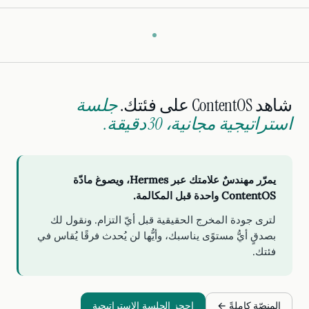
شاهد ContentOS على فئتك.
جلسة
استراتيجية مجانية، 30 دقيقة.
يمرّر مهندسٌ علامتك عبر Hermes، ويصوغ مادّة
ContentOS واحدة قبل المكالمة.
لترى جودة المخرج الحقيقية قبل أيّ التزام. ونقول لك
بصدقٍ أيُّ مستوًى يناسبك، وأيُّها لن يُحدث فرقًا يُقاس في
فئتك.
المنصّة كاملةً ←
احجز الجلسة الاستراتيجية