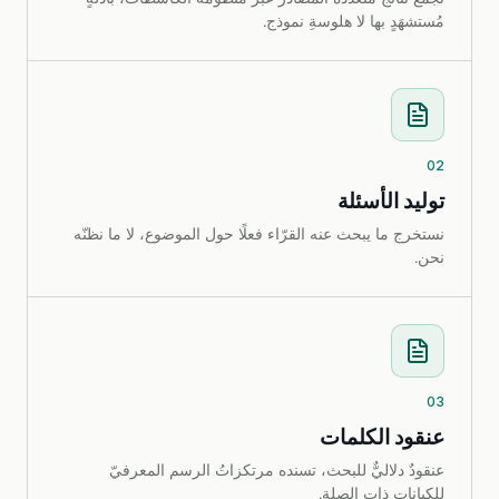
مُستشهَدٍ بها لا هلوسةِ نموذج.
02
توليد الأسئلة
نستخرج ما يبحث عنه القرّاء فعلًا حول الموضوع، لا ما نظنّه
نحن.
03
عنقود الكلمات
عنقودٌ دلاليٌّ للبحث، تسنده مرتكزاتُ الرسم المعرفيّ
للكيانات ذات الصلة.