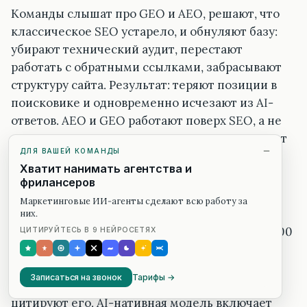
Команды слышат про GEO и AEO, решают, что
классическое SEO устарело, и обнуляют базу:
убирают технический аудит, перестают
работать с обратными ссылками, забрасывают
структуру сайта. Результат: теряют позиции в
поисковике и одновременно исчезают из AI-
ответов. AEO и GEO работают поверх SEO, а не
вместо него. Нет авторитетности домена — нет
ДЛЯ ВАШЕЙ КОМАНДЫ
цитирования.
Хватит нанимать агентства и
фрилансеров
Путают AI-нативную модель с дешёвой
Маркетинговые ИИ-агенты сделают всю работу за
генерацией.
них.
«Купим подписку, нажмём кнопку, получим 200
ЦИТИРУЙТЕСЬ В 9 НЕЙРОСЕТЯХ
статей в месяц» — это не AI-нативная модель.
Это контент-завод. Нейросети нынешних LLM
Записаться на звонок
Тарифы →
умеют распознавать шаблонный AI slop и не
цитируют его. AI-нативная модель включает