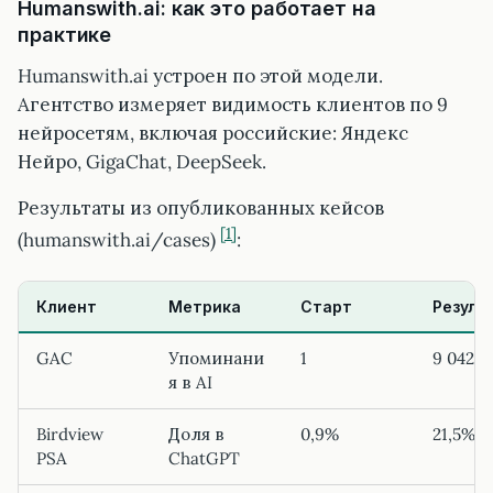
Humanswith.ai: как это работает на
практике
Humanswith.ai устроен по этой модели.
Агентство измеряет видимость клиентов по 9
нейросетям, включая российские: Яндекс
Нейро, GigaChat, DeepSeek.
Результаты из опубликованных кейсов
[1]
(humanswith.ai/cases)
:
Клиент
Метрика
Старт
Резуль
GAC
Упоминани
1
9 042
я в AI
Birdview
Доля в
0,9%
21,5%
PSA
ChatGPT