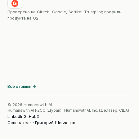
Проверено на Clutch, Google, Sortlist, Trustpilot; профиль
продукта на G2
Все отзывы →
© 2026 Humanswith.AI
Humanswith.AI FZCO (Дубай) · HumanswithAI, Inc. (Делавэр, США)
LinkedIn
GitHub
X
Основатель · Григорий Шевченко