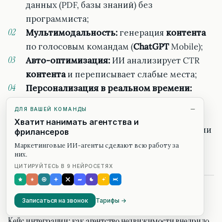
данных (PDF, базы знаний) без
программиста;
Мультимодальность:
генерация
контента
по голосовым командам (
ChatGPT
Mobile);
Авто-оптимизация:
ИИ анализирует CTR
контента
и переписывает слабые места;
Персонализация в реальном времени:
адаптация под каждого пользователя;
ДЛЯ ВАШЕЙ КОМАНДЫ
Интеграция с CRM:
автоматическая
Хватит нанимать агентства и
генерация предложений на основе истории
фрилансеров
клиента.
Маркетинговые ИИ-агенты сделают всю работу за
них.
ЦИТИРУЙТЕСЬ В 9 НЕЙРОСЕТЯХ
РАЗДЕЛ 12
Записаться на звонок
Тарифы →
Кейс интеграции: как агентство недвижимости внедрило