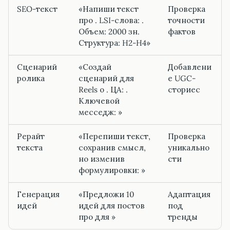
SEO-текст
«Напиши текст
Проверка
про . LSI-слова: .
точности
Объем: 2000 зн.
фактов
Структура: H2-H4»
Сценарий
«Создай
Добавлени
ролика
сценарий для
е UGC-
Reels о . ЦА: .
сториес
Ключевой
месседж: »
Рерайт
«Перепиши текст,
Проверка
текста
сохранив смысл,
уникально
но изменив
сти
формулировки: »
Генерация
«Предложи 10
Адаптация
идей
идей для постов
под
про для »
тренды