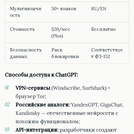
Мультиязычн
50+ языков
RU/EN
ость
Стоимость
$20/мес
Бесплатно
(Plus)
Безопасность
Риск
Соответствуе
данных
блокировки
т ФЗ-152
Способы доступа к ChatGPT:
VPN-сервисы
(Windscribe, Surfshark) +
браузер Tor;
Российские аналоги:
YandexGPT, GigaChat,
Kandinsky — отечественные нейросети с
похожим функционалом;
API-интеграции:
разработчики создают