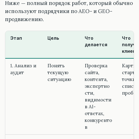
Ниже — полный порядок работ, который обычно
используют подрядчики по AEO- и GEO-
продвижению.
Этап
Цель
Что
Что
делается
получа
клиент
1. Анализ и
Понять
Проверка
Картин
аудит
текущую
сайта,
старто
ситуацию
контента,
точки 
экспертно
список
сти,
пробл
видимости
в AI-
ответах,
конкуренто
в