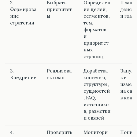
2.
Выбрать
Определен
План
Формирова
приоритет
ие целей,
дейст
ние
ы
сегментов,
и road
стратегии
тем,
форматов
и
приоритет
ных
страниц
3.
Реализова
Доработка
Запущ
Внедрение
ть план
контента,
ые
структуры,
измен
сущностей
на сай
, FAQ,
в конт
источнико
в, разметки
и связей
4.
Проверить
Монитори
Поним