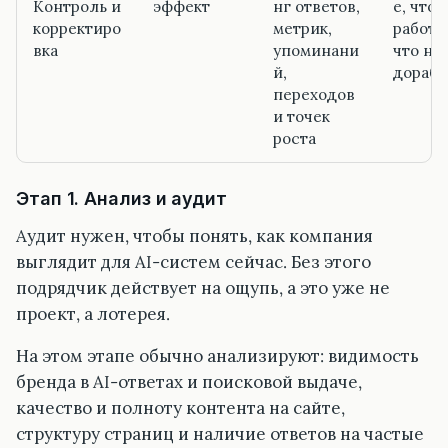
Контроль и
эффект
нг ответов,
е, что
корректиро
метрик,
работа
вка
упоминани
что на
й,
дорабо
переходов
и точек
роста
Этап 1. Анализ и аудит
Аудит нужен, чтобы понять, как компания
выглядит для AI-систем сейчас. Без этого
подрядчик действует на ощупь, а это уже не
проект, а лотерея.
На этом этапе обычно анализируют: видимость
бренда в AI-ответах и поисковой выдаче,
качество и полноту контента на сайте,
структуру страниц и наличие ответов на частые