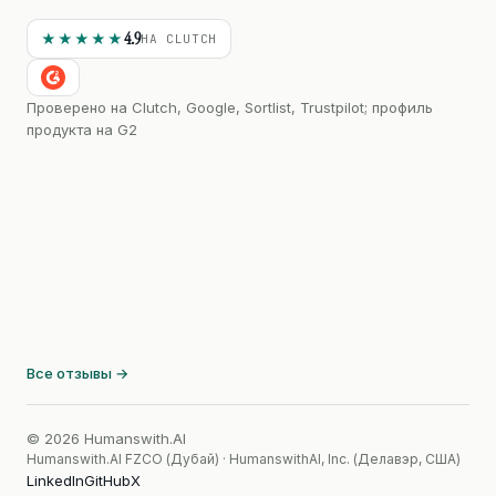
4.9
★★★★★
НА CLUTCH
Проверено на Clutch, Google, Sortlist, Trustpilot; профиль
продукта на G2
Все отзывы →
© 2026 Humanswith.AI
Humanswith.AI FZCO (Дубай) · HumanswithAI, Inc. (Делавэр, США)
LinkedIn
GitHub
X