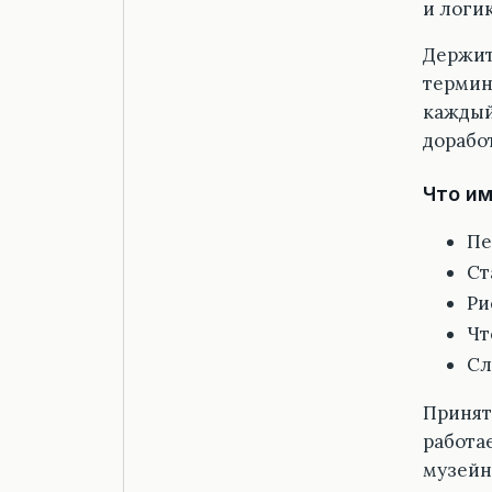
и логи
Держит
термин
каждый 
дорабо
Что им
Пе
Ст
Ри
Чт
Сл
Принято
работа
музейн