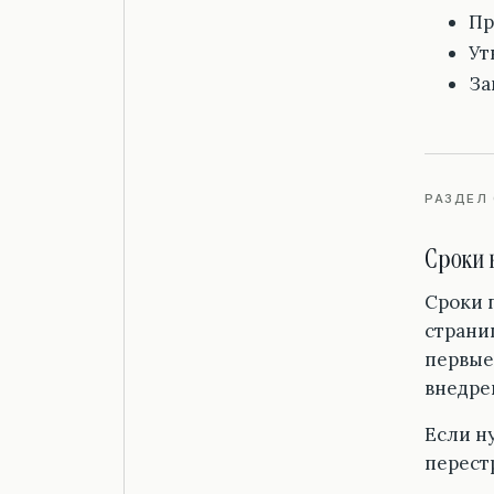
Пр
Ут
За
РАЗДЕЛ 
Сроки 
Сроки 
страниц
первые
внедре
Если н
перест