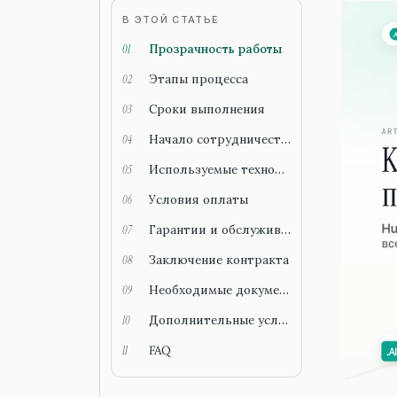
В ЭТОЙ СТАТЬЕ
Прозрачность работы
01
Этапы процесса
02
Сроки выполнения
03
Начало сотрудничества
04
Используемые технологии
05
Условия оплаты
06
Гарантии и обслуживание
07
Заключение контракта
08
Необходимые документы
09
Дополнительные услуги
10
FAQ
11