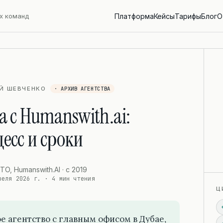
х команд
Платформа
Кейсы
Тарифы
Блог
О
РИЙ ШЕВЧЕНКО
· АРХИВ АГЕНТСТВА
а с Humanswith.ai:
есс и сроки
TO, Humanswith.AI · с 2019
реля 2026 г.
· 4 мин чтения
Ц
е агентство с главным офисом в Дубае,