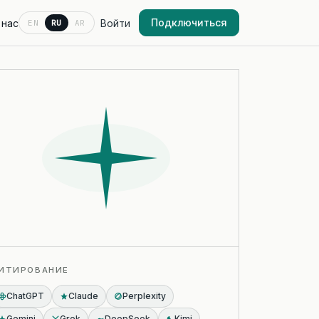
Подключиться
 нас
Войти
EN
RU
AR
ИТИРОВАНИЕ
ChatGPT
Claude
Perplexity
Gemini
Grok
DeepSeek
Kimi