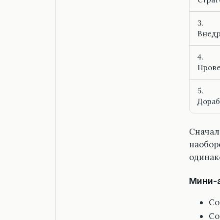
3.
Внед
4.
Прове
5.
Дораб
Сначал
наобор
одинак
Мини-
Со
Со