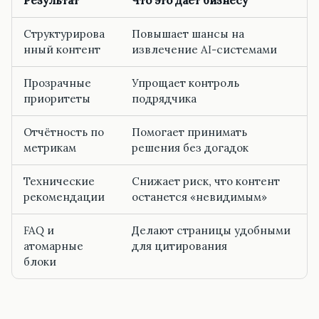
Результат
Что это даёт бизнесу
Структурирова
Повышает шансы на
нный контент
извлечение AI-системами
Прозрачные
Упрощает контроль
приоритеты
подрядчика
Отчётность по
Помогает принимать
метрикам
решения без догадок
Технические
Снижает риск, что контент
рекомендации
останется «невидимым»
FAQ и
Делают страницы удобными
атомарные
для цитирования
блоки