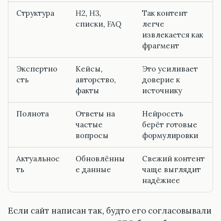
Структура
H2, H3,
Так контент
списки, FAQ
легче
извлекается как
фрагмент
Экспертно
Кейсы,
Это усиливает
сть
авторство,
доверие к
факты
источнику
Полнота
Ответы на
Нейросеть
частые
берёт готовые
вопросы
формулировки
Актуальнос
Обновлённы
Свежий контент
ть
е данные
чаще выглядит
надёжнее
Если сайт написан так, будто его согласовывали