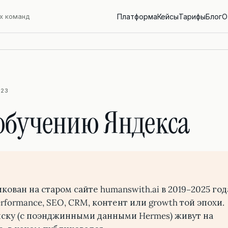
х команд
Платформа
Кейсы
Тарифы
Блог
О
023
обучению Яндекса
ован на старом сайте humanswith.ai в 2019–2025 год
rformance, SEO, CRM, контент или growth той эпохи.
ску (с поэнджинными данными Hermes) живут на