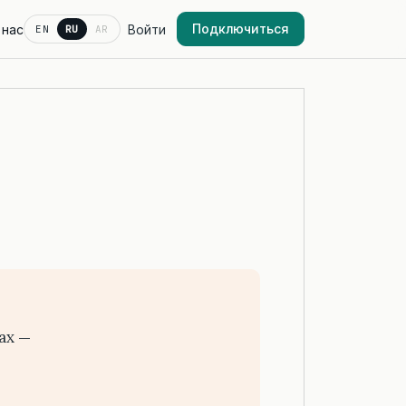
Подключиться
 нас
Войти
EN
RU
AR
ах —