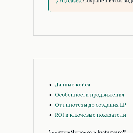
/ru/cases
. Сохранён в том вид
Данные кейса
Особенности продвижения
От гипотезы до создания LP
ROI и ключевые показатели